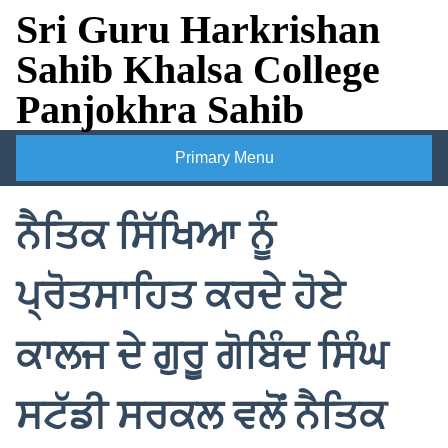
Skip
Sri Guru Harkrishan
to
Sahib Khalsa College
content
Panjokhra Sahib
Primary Menu
ਨੈਤਿਕ ਸਿੱਖਿਆ ਨੂੰ
ਪ੍ਰੋਤਸਾਹਿਤ ਕਰਦੇ ਹੋਏ
ਕਾਲਜ ਦੇ ਗੁਰੂ ਗੋਬਿੰਦ ਸਿੰਘ
ਸਟੱਡੀ ਸਰਕਲ ਵਲੋਂ ਨੈਤਿਕ