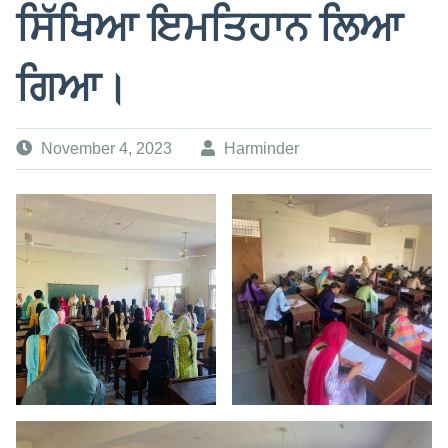
ਸਿੱਖਿਆ ਇਮਤਿਹਾਨ ਲਿਆ
ਗਿਆ।
November 4, 2023
Harminder