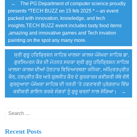
Post
←
The PG Department of computer science proudly
presents *TECH BUZZ on 15 feb 2025 * – an event
packed with innovation, knowledge, and tech
navigation
insights.TECH BUZZ event includes tasty food items
,amazing and innovative games and Tech invation
painting on the spot any many more.
ਸ੍ਰੀ ਗੁਰੂ ਹਰਿਕ੍ਰਿਸ਼ਨ ਸਾਹਿਬ ਖਾਲਸਾ ਕਾਲਜ ਪੰਜੋਖਰਾ ਸਾਹਿਬ ਡਾ.
ਗੁਰਸਿਮਰਨ ਕੌਰ ਦੀ ਮੇਹਨਤ ਸਦਕਾ ਸ਼੍ਰੀ ਗੁਰੂ ਹਰਿਕ੍ਰਿਸ਼ਨ ਸਾਹਿਬ
ਖਾਲਸਾ ਕਾਲਜ ਦੀਆਂ ਹੋਣਹਾਰ ਵਿਦਿਆਰਥਣਾ ਕਨਿਕਾ, ਅੰਮ੍ਰਿਤਪ੍ਰੀਤ
ਕੌਰ, ਹਰਪ੍ਰੀਤ ਕੌਰ ਅਤੇ ਕੁਲਜੀਤ ਕੌਰ ਦੇ ਗੁਰਕਾਰਜ ਕਵੀਸ਼ਰੀ ਜੱਥੇ ਵੱਲੋਂ
ਗੁਰਦੁਆਰਾ ਪੰਜੋਖਰਾ ਸਾਹਿਬ ਦੀ ਧਰਤੀ ‘ਤੇ ਹਫਤਾਵਰੀ ਪ੍ਰੋਗਰਾਮ ਵਿੱਚ
ਕਵੀਸ਼ਰੀ ਗਾਇਨ ਕਰਕੇ ਸੰਗਤਾਂ ਨੂੰ ਗੁਰੂ ਚਰਨਾਂ ਨਾਲ ਜੋੜਿਆ।
→
Search
for:
Recent Posts