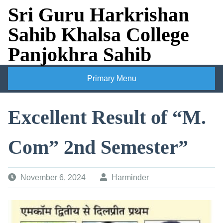
Skip
Sri Guru Harkrishan
to
Sahib Khalsa College
content
Panjokhra Sahib
Primary Menu
Excellent Result of “M.
Com” 2nd Semester”
November 6, 2024
Harminder